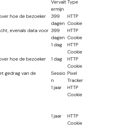
Vervalt
Type
ermijn
 over hoe de bezoeker
399
HTTP
dagen
Cookie
cht, evenals data voor
399
HTTP
dagen
Cookie
1 dag
HTTP
Cookie
 over hoe de bezoeker
1 dag
HTTP
Cookie
et gedrag van de
Sessio
Pixel
n
Tracker
1 jaar
HTTP
Cookie
.
1 jaar
HTTP
Cookie