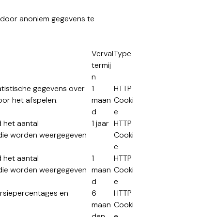
, door anoniem gegevens te
Verval
Type
termij
n
atistische gegevens over
1
HTTP
or het afspelen.
maan
Cooki
d
e
 het aantal
1 jaar
HTTP
n die worden weergegeven
Cooki
e
 het aantal
1
HTTP
n die worden weergegeven
maan
Cooki
d
e
ersiepercentages en
6
HTTP
maan
Cooki
den
e