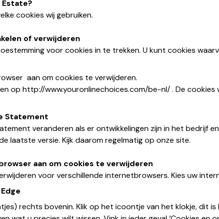
 Estate?
elke cookies wij gebruiken.
akelen of verwijderen
 toestemming voor cookies in te trekken. U kunt cookies waa
browser aan om cookies te verwijderen.
ren op http://www.youronlinechoices.com/be-nl/ . De cookies
ie Statement
ement veranderen als er ontwikkelingen zijn in het bedrijf en 
 de laatste versie. Kijk daarom regelmatig op onze site.
etbrowser aan om cookies te verwijderen
verwijderen voor verschillende internetbrowsers. Kies uw inte
t Edge
tjes) rechts bovenin. Klik op het icoontje van het klokje, dit is 
en wat u precies wilt wissen. Vink in ieder geval ‘Cookies e