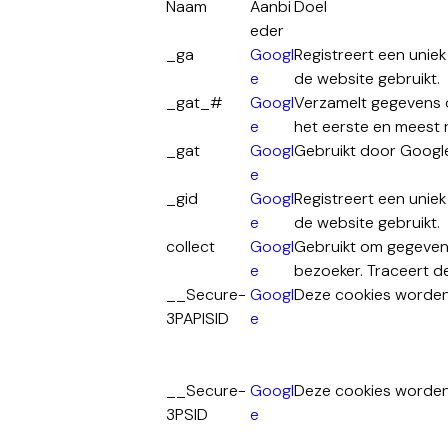
Naam
Aanbi
Doel
eder
_ga
Googl
Registreert een unie
e
de website gebruikt.
_gat_#
Googl
Verzamelt gegevens o
e
het eerste en meest 
_gat
Googl
Gebruikt door Google
e
_gid
Googl
Registreert een unie
e
de website gebruikt.
collect
Googl
Gebruikt om gegeven
e
bezoeker. Traceert d
__Secure-
Googl
3PAPISID
e
__Secure-
Googl
Deze cookies worden 
3PSID
e