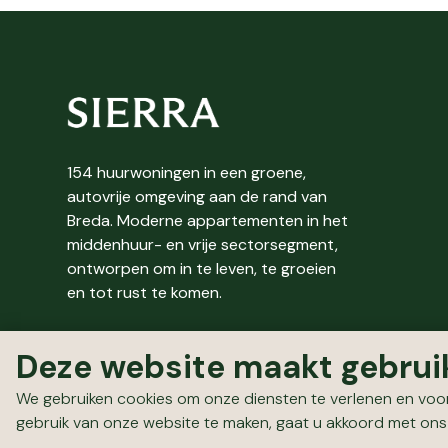
154 huurwoningen in een groene,
autovrije omgeving aan de rand van
Breda. Moderne appartementen in het
middenhuur- en vrije sectorsegment,
ontworpen om in te leven, te groeien
en tot rust te komen.
E-mail:
nieuwbouw.wonen@mvgm.nl
Deze website maakt gebrui
Telefoon: 088 432 40 80
Whatsapp: 088 432 4700
We gebruiken cookies om onze diensten te verlenen en voor
gebruik van onze website te maken, gaat u akkoord met ons