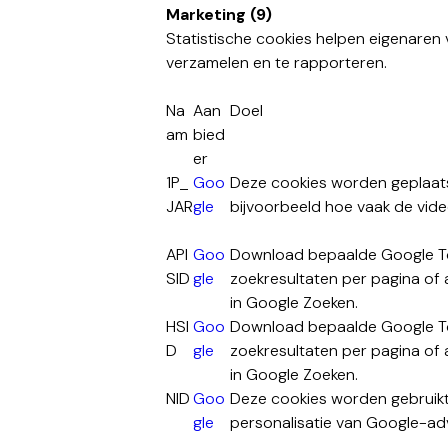
Marketing (9)
Statistische cookies helpen eigenaren
verzamelen en te rapporteren.
Na
Aan
Doel
am
bied
er
1P_
Goo
Deze cookies worden geplaats
JAR
gle
bijvoorbeeld hoe vaak de vide
API
Goo
Download bepaalde Google Too
SID
gle
zoekresultaten per pagina of 
in Google Zoeken.
HSI
Goo
Download bepaalde Google Too
D
gle
zoekresultaten per pagina of 
in Google Zoeken.
NID
Goo
Deze cookies worden gebruikt
gle
personalisatie van Google-ad