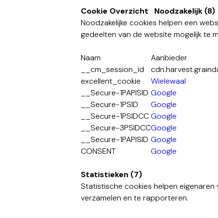
Cookie Overzicht
Noodzakelijk (8)
Noodzakelijke cookies helpen een websi
gedeelten van de website mogelijk te 
Naam
Aanbieder
__cm_session_id
cdn.harvest.grain
excellent_cookie
Wielewaal
__Secure-1PAPISID
Google
__Secure-1PSID
Google
__Secure-1PSIDCC
Google
__Secure-3PSIDCC
Google
__Secure-1PAPISID
Google
CONSENT
Google
Statistieken (7)
Statistische cookies helpen eigenaren
verzamelen en te rapporteren.